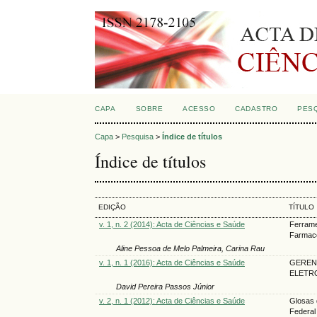
CAPA
SOBRE
ACESSO
CADASTRO
PES
Capa
>
Pesquisa
>
Índice de títulos
Índice de títulos
EDIÇÃO
TÍTULO
v. 1, n. 2 (2014): Acta de Ciências e Saúde
Ferrame
Farmac
Aline Pessoa de Melo Palmeira, Carina Rau
v. 1, n. 1 (2016): Acta de Ciências e Saúde
GEREN
ELETR
David Pereira Passos Júnior
v. 2, n. 1 (2012): Acta de Ciências e Saúde
Glosas 
Federal