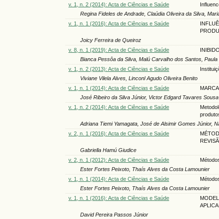
v. 1, n. 2 (2014): Acta de Ciências e Saúde
Influenc
Regina Fideles de Andrade, Claúdia Oliveira da Silva, Mar
v. 1, n. 1 (2016): Acta de Ciências e Saúde
INFLUÊ
PRODU
Joicy Ferreira de Queiroz
v. 8, n. 1 (2019): Acta de Ciências e Saúde
INIBID
Bianca Pessôa da Silva, Malú Carvalho dos Santos, Pau
v. 1, n. 2 (2013): Acta de Ciências e Saúde
Institu
Viviane Vilela Alves, Linconl Agudo Oliveira Benito
v. 1, n. 1 (2014): Acta de Ciências e Saúde
MARCA
José Ribeiro da Silva Júnior, Victor Edgard Tavares Sousa
v. 1, n. 2 (2014): Acta de Ciências e Saúde
Metodol
produto
Adriana Tiemi Yamagata, José de Alsimir Gomes Júnior, Na
v. 2, n. 1 (2016): Acta de Ciências e Saúde
MÉTODO
REVISÃ
Gabriella Hamú Giudice
v. 2, n. 1 (2012): Acta de Ciências e Saúde
Métodos 
Ester Fortes Peixoto, Thaís Alves da Costa Lamounier
v. 1, n. 1 (2014): Acta de Ciências e Saúde
Métodos 
Ester Fortes Peixoto, Thaís Alves da Costa Lamounier
v. 1, n. 1 (2016): Acta de Ciências e Saúde
MODEL
APLIC
David Pereira Passos Júnior