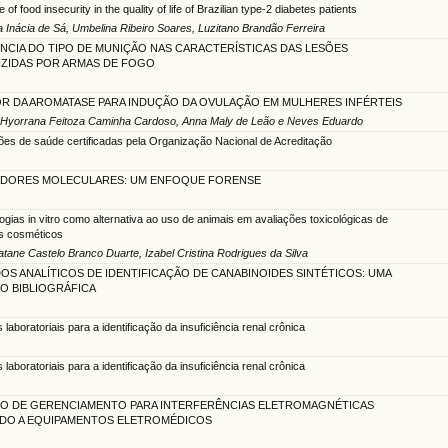
e of food insecurity in the quality of life of Brazilian type-2 diabetes patients
ia Inácia de Sá, Umbelina Ribeiro Soares, Luzitano Brandão Ferreira
NCIA DO TIPO DE MUNIÇÃO NAS CARACTERÍSTICAS DAS LESÕES
ZIDAS POR ARMAS DE FOGO
OR DA AROMATASE PARA INDUÇÃO DA OVULAÇÃO EM MULHERES INFÉRTEIS
la Hyorrana Feitoza Caminha Cardoso, Anna Maly de Leão e Neves Eduardo
ições de saúde certificadas pela Organização Nacional de Acreditação
DORES MOLECULARES: UM ENFOQUE FORENSE
ogias in vitro como alternativa ao uso de animais em avaliações toxicológicas de
s cosméticos
tane Castelo Branco Duarte, Izabel Cristina Rodrigues da Silva
S ANALÍTICOS DE IDENTIFICAÇÃO DE CANABINOIDES SINTÉTICOS: UMA
O BIBLIOGRÁFICA
laboratoriais para a identificação da insuficiência renal crônica
laboratoriais para a identificação da insuficiência renal crônica
O DE GERENCIAMENTO PARA INTERFERÊNCIAS ELETROMAGNÉTICAS
ADO A EQUIPAMENTOS ELETROMÉDICOS