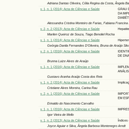
Adriana Dantas Oliveira, Célia Regina da Costa, Ângela 
v. 1, n. 1 (2014): Acta de Ciências e Saúde
GRAU D
DA IM
DIABÉ
Alessandra Cristina Monteiro de Farias, Fabiana Francina
v. 2, n. 2 (2013): Acta de Ciências e Saúde
Hepatit
Marilen Queiroz de Souza, Tiago Benoliel Rocha
v. 1, n. 1 (2014): Acta de Ciências e Saúde
Hiperten
Geórgia Danila Fernandes D’Oliveira, Bruna de Araújo Silv
v. 2, n. 1 (2016): Acta de Ciências e Saúde
IDENTI
DE DN
Brunna Luize Alves de Araújo
v. 1, n. 1 (2016): Acta de Ciências e Saúde
IMPLE
ANÁLIS
Gustavo Aranha Araújo Costa dos Reis
v. 1, n. 2 (2014): Acta de Ciências e Saúde
Implica
Cristiane Alves Moreira, Carina Rau
v. 2, n. 1 (2016): Acta de Ciências e Saúde
IMPOR
EM ES
Erinaldo do Nascimento Carvalho
v. 1, n. 1 (2016): Acta de Ciências e Saúde
IMPRES
Igor Vieira de Mello
v. 1, n. 2 (2013): Acta de Ciências e Saúde
Índices 
Joyce Aguiar e Silva, Ângela Barbosa Montenegro Arndt