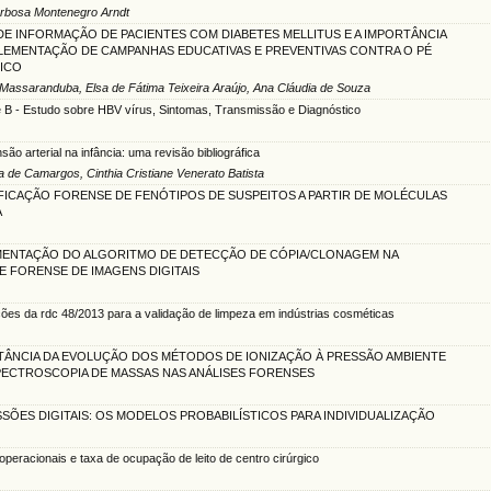
Barbosa Montenegro Arndt
E INFORMAÇÃO DE PACIENTES COM DIABETES MELLITUS E A IMPORTÂNCIA
PLEMENTAÇÃO DE CAMPANHAS EDUCATIVAS E PREVENTIVAS CONTRA O PÉ
TICO
 Massaranduba, Elsa de Fátima Teixeira Araújo, Ana Cláudia de Souza
e B - Estudo sobre HBV vírus, Sintomas, Transmissão e Diagnóstico
são arterial na infância: uma revisão bibliográfica
a de Camargos, Cinthia Cristiane Venerato Batista
FICAÇÃO FORENSE DE FENÓTIPOS DE SUSPEITOS A PARTIR DE MOLÉCULAS
A
MENTAÇÃO DO ALGORITMO DE DETECÇÃO DE CÓPIA/CLONAGEM NA
E FORENSE DE IMAGENS DIGITAIS
ções da rdc 48/2013 para a validação de limpeza em indústrias cosméticas
TÂNCIA DA EVOLUÇÃO DOS MÉTODOS DE IONIZAÇÃO À PRESSÃO AMBIENTE
PECTROSCOPIA DE MASSAS NAS ANÁLISES FORENSES
SÕES DIGITAIS: OS MODELOS PROBABILÍSTICOS PARA INDIVIDUALIZAÇÃO
operacionais e taxa de ocupação de leito de centro cirúrgico