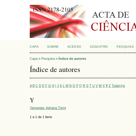
CAPA
SOBRE
ACESSO
CADASTRO
PESQUISA
Capa
>
Pesquisa
>
Índice de autores
Índice de autores
A
B
C
D
E
F
G
H
I
J
K
L
M
N
O
P
Q
R
S
T
U
V
W
X
Y
Z
Toda(o)s
Y
Yamagata, Adriana Tiemi
1 a 1 de 1 itens