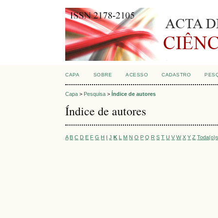
CAPA
SOBRE
ACESSO
CADASTRO
PES
Capa
>
Pesquisa
>
Índice de autores
Índice de autores
A
B
C
D
E
F
G
H
I
J
K
L
M
N
O
P
Q
R
S
T
U
V
W
X
Y
Z
Toda(o)