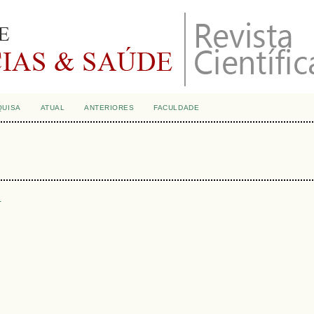
QUISA
ATUAL
ANTERIORES
FACULDADE
s