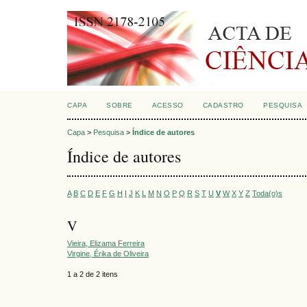
CAPA
SOBRE
ACESSO
CADASTRO
PESQUISA
Capa
>
Pesquisa
>
Índice de autores
Índice de autores
A
B
C
D
E
F
G
H
I
J
K
L
M
N
O
P
Q
R
S
T
U
V
W
X
Y
Z
Toda(o)s
V
Vieira, Elizama Ferreira
Virgine, Érika de Oliveira
1 a 2 de 2 itens