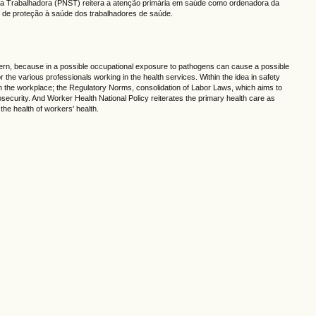
e da Trabalhadora (PNST) reitera a atenção primária em saúde como ordenadora da
as de proteção à saúde dos trabalhadores de saúde.
concern, because in a possible occupational exposure to pathogens can cause a possible
r the various professionals working in the health services. Within the idea in safety
s in the workplace; the Regulatory Norms, consolidation of Labor Laws, which aims to
iosecurity. And Worker Health National Policy reiterates the primary health care as
the health of workers' health.