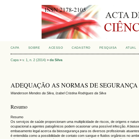
CAPA
SOBRE
ACESSO
CADASTRO
PESQUISA
ATUAL
Capa
>
v. 1, n. 2 (2014)
>
da Silva
ADEQUAÇÃO AS NORMAS DE SEGURANÇA E
Wanderson Mendes da Silva, Izabel Cristina Rodrigues da Silva
Resumo
Resumo
Os serviços de saúde proporcionam uma multiplicidade de riscos, de origens e natur
ocupacional a agentes patogênicos podem ocasionar uma possível infecção. A biosse
embasamento legal acerca da biossegurança para os diversos profissionais atuantes
é entendida como a possibilidade de contato com sangue e fluidos orgânicos no ambi