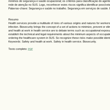
mínimos de segurança e saúde ocupacional; os critérios para classificação do agent
rede de atenção no SUS. Logo, reconhecer estes riscos significa identificar possíve
Palavras-chave: Segurança e saúde no trabalho. Segurança em serviços de saúde. 
Resumo
Health services provide a multitude of risks of various origins and natures for worker
infection. Biosecurity brings the concept of a set of actions to minimize, prevent or e
and health at work in health service are to debate terms such as occupational exposure
establish the technical and legal requirements about the minimum aspects of occupationa
ordering the healthcare system in SUS. So recognize these risks make possible identifi
Keywords: Safety and health at work. Safety in health service. Biosecurity.
Texto completo:
PDF