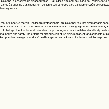
e biológico; e conceitos de biossegurança. E a Política Nacional de Saúde do Trabalhador 
is danos à saúde do trabalhador, em conjunto aos esforços para a implementação de polític
Biossegurança.
s that are inserted therein Healthcare professionals, are biological risk that sired greater 
liminate such risks. This paper aims to review the concepts and legal grounds on biosecurity fo
 to biological material is understood as the possibility of contact with blood and body fluid
l health and safety; the criteria for classification of the biological agent; and concepts of b
ed possible damage to workers' health, together with efforts to implement policies to protect 