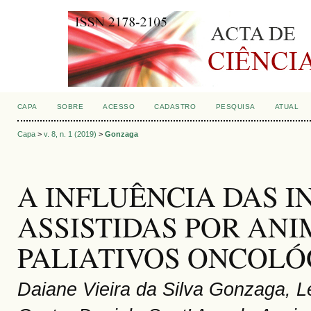
CAPA
SOBRE
ACESSO
CADASTRO
PESQUISA
ATUAL
Capa
>
v. 8, n. 1 (2019)
>
Gonzaga
A INFLUÊNCIA DAS 
ASSISTIDAS POR ANI
PALIATIVOS ONCOLÓ
Daiane Vieira da Silva Gonzaga, Le