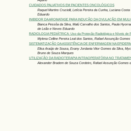
CUIDADOS PALIATIVOS EM PACIENTES ONCOLÓGICOS
Raquel Martins Cruciolli, Letícia Pereira da Cunha, Luciana Cos
Eduardo
INIBIDOR DA AROMATASE PARA INDUÇÃO DA OVULAÇÃO EM MUL
Bianca Pessôa da Silva, Malú Carvalho dos Santos, Paula Hyorr
de Leão e Neves Eduardo
RADIOLOGIA PEDIÁTRICA: Uso da Proteção Radiológica e Níveis de R
Mylena Celline Pereira Leal dos Santos, Rafael Assunção Gomes
SISTEMATIZAÇÃO DA ASSISTÊNCIA DE ENFERMAGEM NA EPIDER
Elisa Araújo de Sousa, Evany Jordania Vitor Gomes da Silva, Mych
Bruno de Souza Marques
UTILIZAÇÃO DA RADIOTERAPIA INTRAOPERATÓRIA NO TRATAM
Alexander Bradem de Souza Cordeiro, Rafael Assunção Gomes 