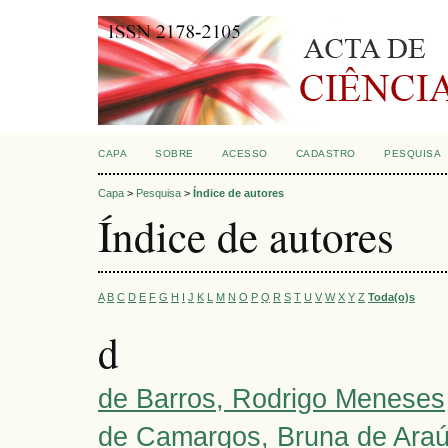
CAPA
SOBRE
ACESSO
CADASTRO
PESQUISA
Capa
>
Pesquisa
>
Índice de autores
Índice de autores
A
B
C
D
E
F
G
H
I
J
K
L
M
N
O
P
Q
R
S
T
U
V
W
X
Y
Z
Toda(o)s
d
de Barros, Rodrigo Meneses
de Camargos, Bruna de Araúj