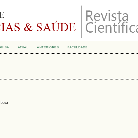
QUISA
ATUAL
ANTERIORES
FACULDADE
 boca