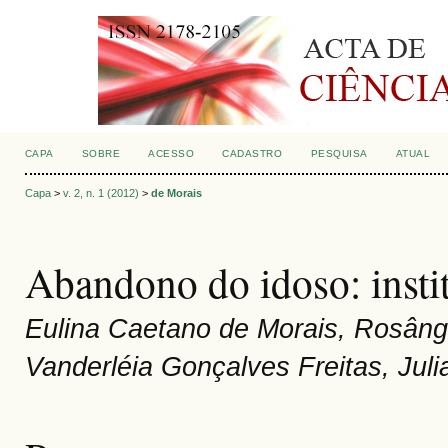
CAPA
SOBRE
ACESSO
CADASTRO
PESQUISA
ATUAL
Capa
>
v. 2, n. 1 (2012)
>
de Morais
Abandono do idoso: insti
Eulina Caetano de Morais, Rosâng
Vanderléia Gonçalves Freitas, Juli