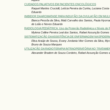
CUIDADOS PALIATIVOS EM PACIENTES ONCOLÓGICOS
Raquel Martins Cruciolli, Letícia Pereira da Cunha, Luciana Cos
Eduardo
INIBIDOR DA AROMATASE PARA INDUÇÃO DA OVULAÇÃO EM MUL
Bianca Pessôa da Silva, Malú Carvalho dos Santos, Paula Hyorr
de Leão e Neves Eduardo
RADIOLOGIA PEDIÁTRICA: Uso da Proteção Radiológica e Níveis de R
Mylena Celline Pereira Leal dos Santos, Rafael Assunção Gomes
SISTEMATIZAÇÃO DA ASSISTÊNCIA DE ENFERMAGEM NA EPIDER
Elisa Araújo de Sousa, Evany Jordania Vitor Gomes da Silva, Mych
Bruno de Souza Marques
UTILIZAÇÃO DA RADIOTERAPIA INTRAOPERATÓRIA NO TRATAM
Alexander Bradem de Souza Cordeiro, Rafael Assunção Gomes 